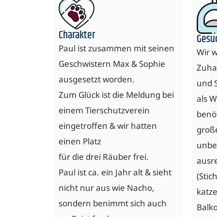
Charakter
Gesu
Paul ist zusammen mit seinen
Wir 
Geschwistern Max & Sophie
Zuha
ausgesetzt worden.
und 
Zum Glück ist die Meldung bei
als
Wo
einem Tierschutzverein
benö
eingetroffen & wir hatten
groß
einen Platz
unbe
für die drei Räuber frei.
ausr
Paul ist ca. ein Jahr alt & sieht
(Stic
nicht nur aus wie Nacho,
katze
sondern benimmt sich auch
Balko