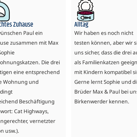
chtes Zuhause
Alltag
wünschen Paul ein
Wir haben es noch nicht
use zusammen mit Max
testen können, aber wir s
Sophie
uns sicher, dass die drei 
hnungskatzen. Die drei
als Familienkatzen geeig
tigen eine entsprechend
mit Kindern kompatibel si
e Wohnung und
Gerne lernt Sophie und d
dingt
Brüder Max & Paul bei un
eichend
Beschäftigung
Birkenwerder kennen.
hwort: Cat Highways,
ngerechter, vernetzter
n usw.).